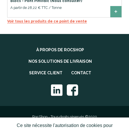
Blocs - Pont Pinvidic (Nous consulter)
A partir de 28,22 € TTC / Tonne
+
Voir tous les produits de ce point de vente
À PROPOS DE ROCSHOP
NOS SOLUTIONS DE LIVRAISON
SERVICE CLIENT
CONTACT
RocShop - Tous droits réservés ©2020
Ce site nécessite l'autorisation de cookies pour
Mentions légales