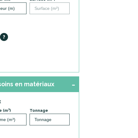
?
soins en matériaux
x
 (m³)
Tonnage