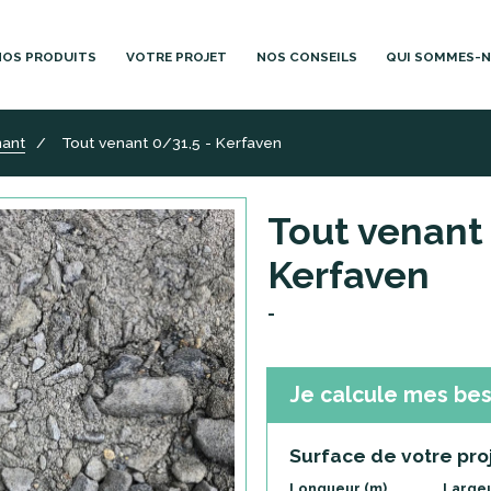
NOS PRODUITS
VOTRE PROJET
NOS CONSEILS
QUI SOMMES-
nant
Tout venant 0/31,5 - Kerfaven
Tout venant 
Kerfaven
-
Je calcule mes bes
Surface de votre pro
Longueur (m)
Largeu