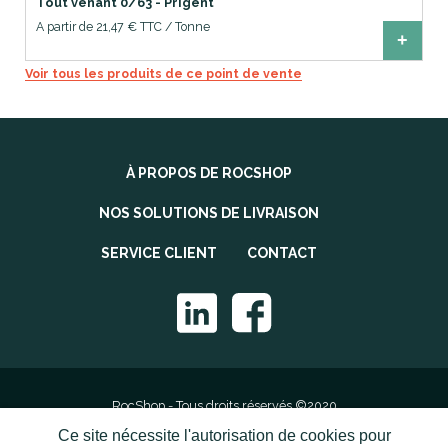
Tout venant 0/63 - Prigent
A partir de 21,47 € TTC / Tonne
+
Voir tous les produits de ce point de vente
À PROPOS DE ROCSHOP
NOS SOLUTIONS DE LIVRAISON
SERVICE CLIENT
CONTACT
RocShop - Tous droits réservés ©2020
Ce site nécessite l'autorisation de cookies pour
Mentions légales