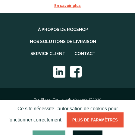
En savoir plus
À PROPOS DE ROCSHOP
NOS SOLUTIONS DE LIVRAISON
SERVICE CLIENT
CONTACT
RocShop - Tous droits réservés ©2020
Ce site nécessite l'autorisation de cookies pour
Mentions légales
fonctionner correctement.
PLUS DE PARAMÈTRES
Politique de confidentialité
Conditions Générales de Vente